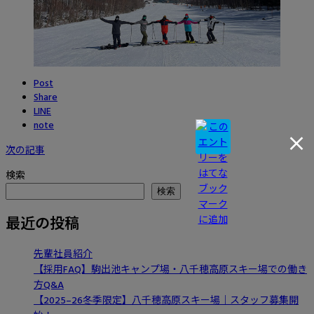
Post
Share
LINE
note
次の記事
検索
検索
最近の投稿
先輩社員紹介
【採用FAQ】駒出池キャンプ場・八千穂高原スキー場での働き
方Q&A
【2025–26冬季限定】八千穂高原スキー場｜スタッフ募集開