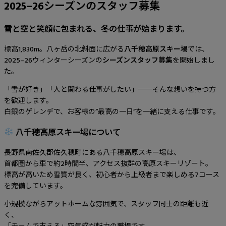
2025–26シーズンのスタッフ募集
雪と空と笑顔に包まれる、冬の仕事が始まります。
標高1,830m。八ヶ岳の北斜面に広がる
八千穂高原スキー場
では、
2025–26ウィンターシーズンの
シーズンスタッフ募集
を開始しまし
た。
「雪が好き」「人と関わる仕事がしたい」──そんな想いを持つ方
を歓迎します。
白銀のゲレンデで、お客様の“最高の一日”を一緒に支える仕事です。
八千穂高原スキー場について
長野県南佐久郡佐久穂町にある八千穂高原スキー場は、
首都圏から車で約2時間半、アクセス抜群の高原スキーリゾート。
標高が高いため雪質が良く、初心者から上級者まで楽しめる7コース
を完備しています。
小規模ながらアットホームな雰囲気で、スタッフ同士の距離も近
く、