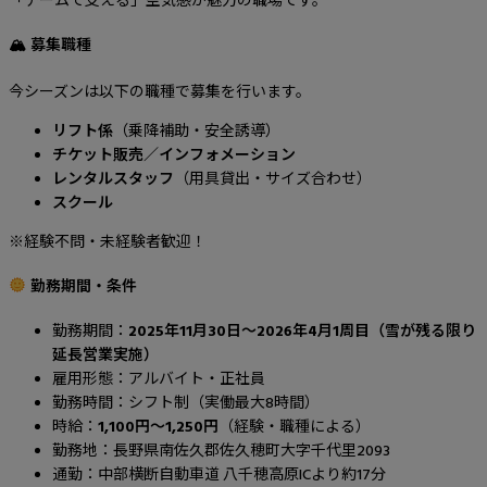
「チームで支える」空気感が魅力の職場です。
🏔 募集職種
今シーズンは以下の職種で募集を行います。
リフト係
（乗降補助・安全誘導）
チケット販売／インフォメーション
レンタルスタッフ
（用具貸出・サイズ合わせ）
スクール
※経験不問・未経験者歓迎！
勤務期間・条件
勤務期間：
2025年11月30日〜2026年4月1周目（雪が残る限り
延長営業実施）
雇用形態：アルバイト・正社員
勤務時間：シフト制（実働最大8時間）
時給：
1,100円〜1,250円
（経験・職種による）
勤務地：長野県南佐久郡佐久穂町大字千代里2093
通勤：中部横断自動車道 八千穂高原ICより約17分